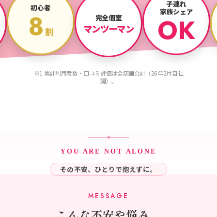
子連れ
初心者
家族シェア
完全個室
8
OK
マンツーマン
割
※1 累計利用者数・口コミ評価は全店舗合計（26年2月自社
調）。
YOU ARE NOT ALONE
その不安、ひとりで抱えずに。
こんな不安や
悩み
、