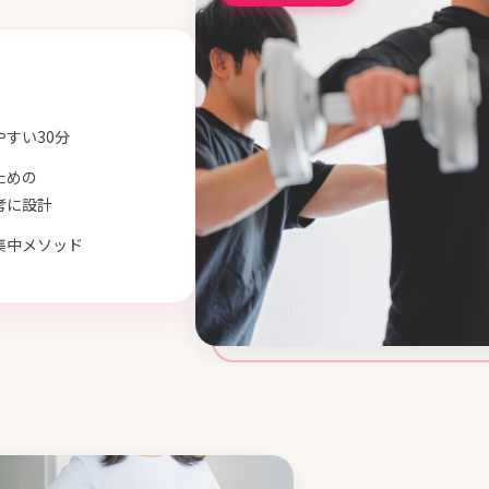
すい30分
ための
考に設計
集中メソッド