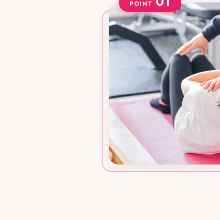
01
POINT