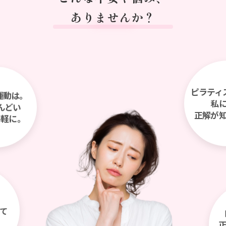
ありませんか？
ピラティ
運動は。
私
んどい
正解が
手軽に。
て
。