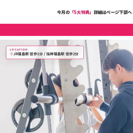
超お手軽
30分トレーニング
今月の
「5大特典」
詳細はページ下部へ
厚生労働省の
運動ガイドライン参考
LOCATION
JR福島駅 徒歩1分 / 阪神福島駅 徒歩2分