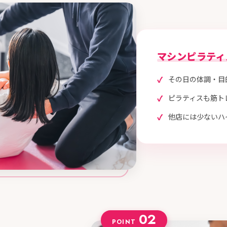
マシンピラティ
その日の体調・目
ピラティスも筋ト
他店には少ない
ハ
02
POINT